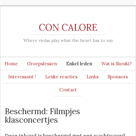
CON CALORE
Where violas play what the heart has to say
Home
Groepslessen
Enkel leden
Wat is Suzuki?
Interessant !
Leuke reacties
Links
Sponsors
Contact
Beschermd: Filmpjes
klasconcertjes
Deze inhoud is beschermd met een wachtwoord.